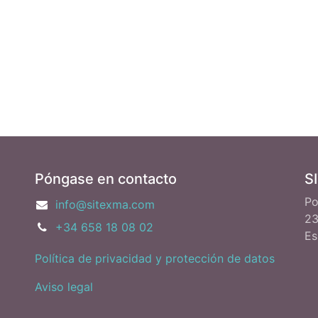
Póngase en contacto
S
Po
info@sitexma.com
23
+34 658 18 08 02
Es
Política de privacidad y protección de datos
Aviso legal