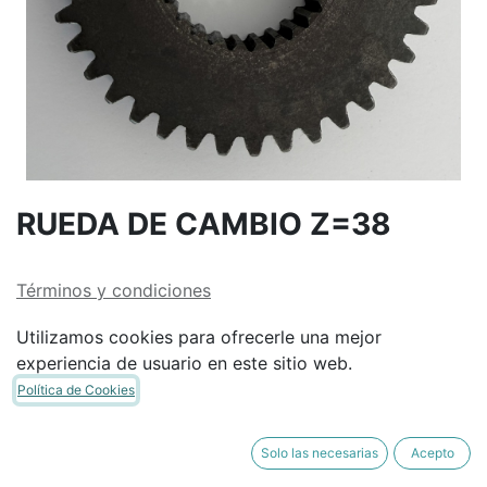
RUEDA DE CAMBIO Z=38
Términos y condiciones
Garantía de devolución de 30 días
Utilizamos cookies para ofrecerle una mejor
Envío: 2-3 días laborales
experiencia de usuario en este sitio web.
Política de Cookies
Solo las necesarias
Acepto