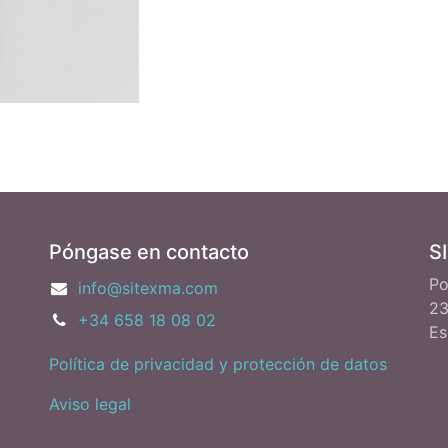
Póngase en contacto
S
Po
info@sitexma.com
23
+34 658 18 08 02
Es
Política de privacidad y protección de datos
Aviso legal