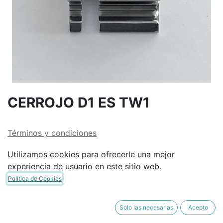
CERROJO D1 ES TW1
Términos y condiciones
Garantía de devolución de 30 días
Utilizamos cookies para ofrecerle una mejor
Envío: 2-3 días laborales
experiencia de usuario en este sitio web.
Política de Cookies
Solo las necesarias
Acepto