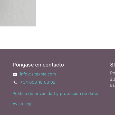
Póngase en contacto
S
Po
info@sitexma.com
23
+34 658 18 08 02
Es
Política de privacidad y protección de datos
Aviso legal