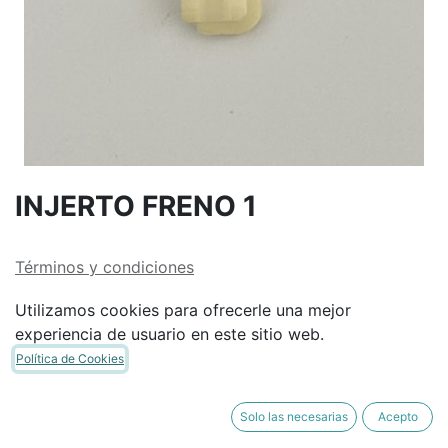
INJERTO FRENO 1
Términos y condiciones
Garantía de devolución de 30 días
Utilizamos cookies para ofrecerle una mejor
Envío: 2-3 días laborales
experiencia de usuario en este sitio web.
Política de Cookies
Solo las necesarias
Acepto