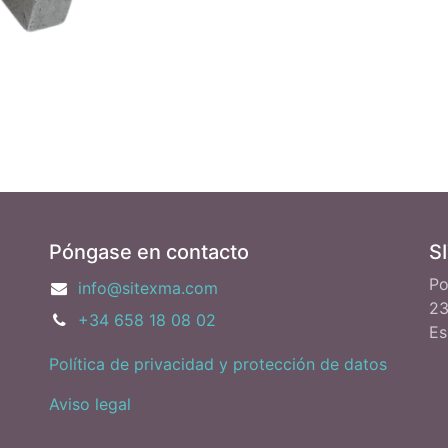
Póngase en contacto
S
Po
info@sitexma.com
23
+34 658 18 08 02
Es
Política de privacidad y protección de datos
Aviso legal