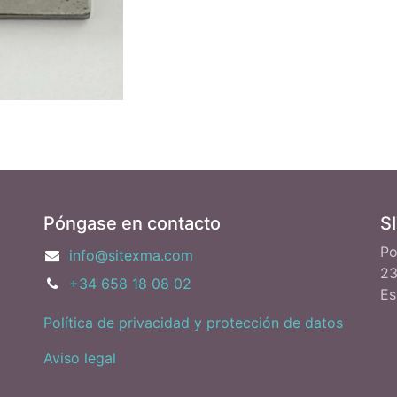
Póngase en contacto
S
Po
info@sitexma.com
23
+34 658 18 08 02
Es
Política de privacidad y protección de datos
Aviso legal