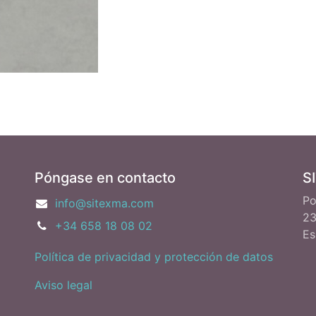
Póngase en contacto
S
Po
info@sitexma.com
23
+34 658 18 08 02
Es
Política de privacidad y protección de datos
Aviso legal