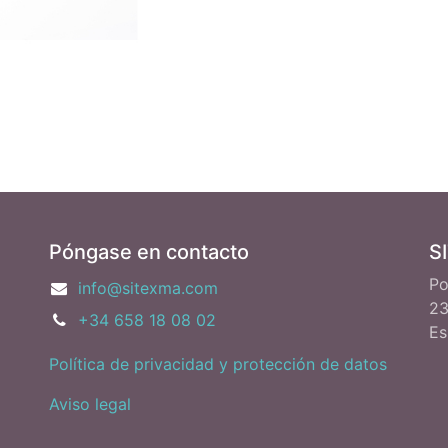
Póngase en contacto
S
Po
info@sitexma.com
23
+34 658 18 08 02
Es
Política de privacidad y protección de datos
Aviso legal