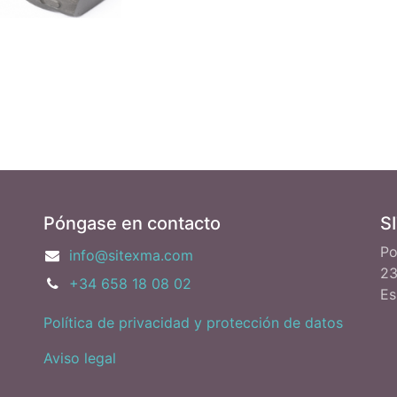
Póngase en contacto
S
Po
info@sitexma.com
23
+34 658 18 08 02
Es
Política de privacidad y protección de datos
Aviso legal