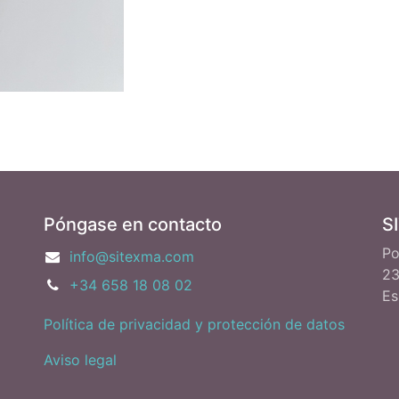
Póngase en contacto
S
Po
info@sitexma.com
23
+34 658 18 08 02
Es
Política de privacidad y protección de datos
Aviso legal