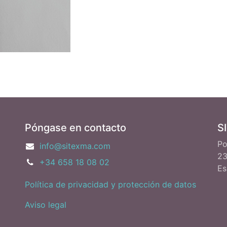
Póngase en contacto
S
Po
info@sitexma.com
23
+34 658 18 08 02
Es
Política de privacidad y protección de datos
Aviso legal