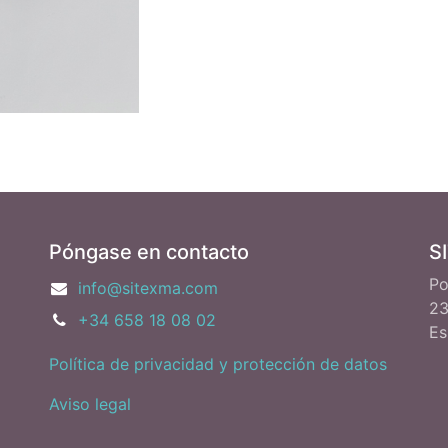
Póngase en contacto
S
Po
info@sitexma.com
23
+34 658 18 08 02
Es
Política de privacidad y protección de datos
Aviso legal