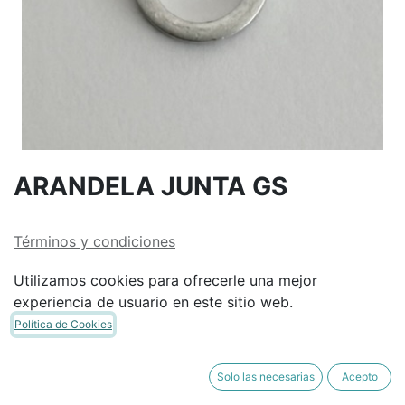
ARANDELA JUNTA GS
Términos y condiciones
Garantía de devolución de 30 días
Utilizamos cookies para ofrecerle una mejor
Envío: 2-3 días laborales
experiencia de usuario en este sitio web.
Política de Cookies
Solo las necesarias
Acepto