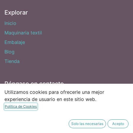
Explorar
Inicio
Maquinaria textil
Embalaje
Blog
Tienda
Póngase en contacto
Utilizamos cookies para ofrecerle una mejor
info@sitexma.com
experiencia de usuario en este sitio web.
+34 658 18 08 02
Política de Cookies
Política de privacidad y protección de datos
Solo las necesarias
Acepto
Aviso legal